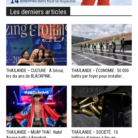
Les derniers articles
THAÏLANDE – CULTURE : À Séoul,
THAÏLANDE – ÉCONOMIE : 50 000
les dix ans de BLACKPINK...
bahts par foyer pour installer...
THAÏLANDE – MUAY THAÏ : Nabil
THAÏLANDE – SOCIÉTÉ : 10
Anane battu à Bangkok
millions d’armes à feu en