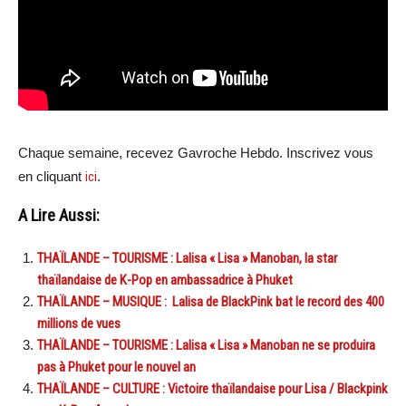
Chaque semaine, recevez Gavroche Hebdo. Inscrivez vous
en cliquant
ici
.
A Lire Aussi:
THAÏLANDE – TOURISME : Lalisa « Lisa » Manoban, la star
thaïlandaise de K-Pop en ambassadrice à Phuket
THAÏLANDE – MUSIQUE : Lalisa de BlackPink bat le record des 400
millions de vues
THAÏLANDE – TOURISME : Lalisa « Lisa » Manoban ne se produira
pas à Phuket pour le nouvel an
THAÏLANDE – CULTURE : Victoire thaïlandaise pour Lisa / Blackpink