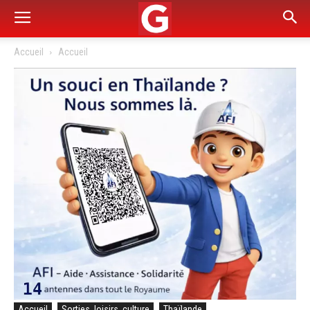
Accueil
Accueil
Accueil
Sorties, loisirs, culture
Thaïlande