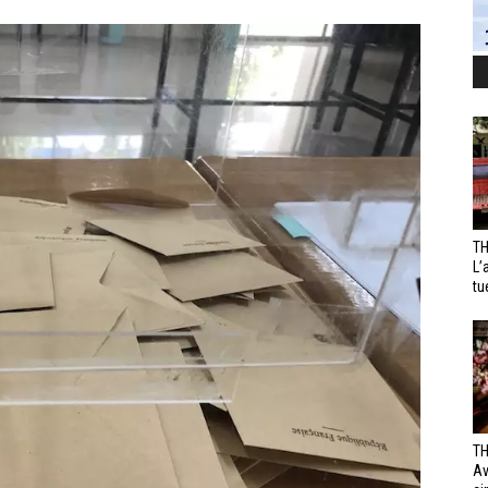
TH
L’
tu
TH
Av