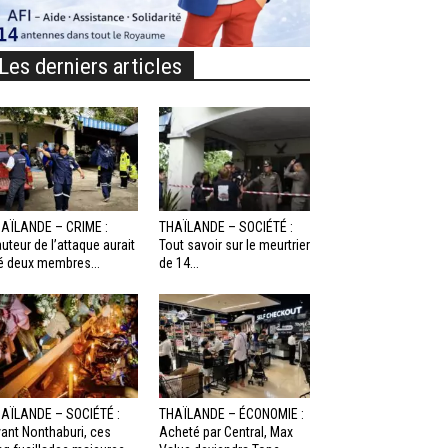
Les derniers articles
AÏLANDE – CRIME :
THAÏLANDE – SOCIÉTÉ :
auteur de l’attaque aurait
Tout savoir sur le meurtrier
é deux membres...
de 14...
AÏLANDE – SOCIÉTÉ :
THAÏLANDE – ÉCONOMIE :
ant Nonthaburi, ces
Acheté par Central, Max