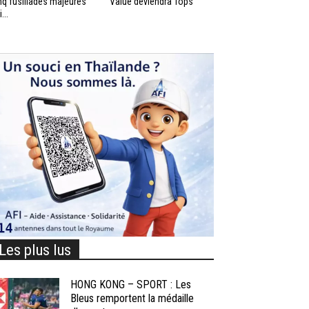
nq fusillades majeures
Value deviendra Tops
...
Les plus lus
HONG KONG – SPORT : Les
Bleus remportent la médaille