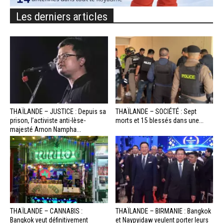
Les derniers articles
THAÏLANDE – JUSTICE : Depuis sa
THAÏLANDE – SOCIÉTÉ : Sept
prison, l’activiste anti-lèse-
morts et 15 blessés dans une...
majesté Arnon Nampha...
THAÏLANDE – CANNABIS :
THAÏLANDE – BIRMANIE : Bangkok
Bangkok veut définitivement
et Naypyidaw veulent porter leurs