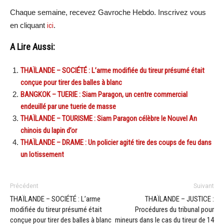
Chaque semaine, recevez Gavroche Hebdo. In
scri
vez vous
en cliquant
ici
.
A Lire Aussi:
THAÏLANDE – SOCIÉTÉ : L’arme modifiée du tireur présumé était
conçue pour tirer des balles à blanc
BANGKOK – TUERIE : Siam Paragon, un centre commercial
endeuillé par une tuerie de masse
THAÏLANDE – TOURISME : Siam Paragon célèbre le Nouvel An
chinois du lapin d’or
THAÏLANDE – DRAME : Un policier agité tire des coups de feu dans
un lotissement
Précédent
Suivant
THAÏLANDE – SOCIÉTÉ : L’arme
THAÏLANDE – JUSTICE :
modifiée du tireur présumé était
Procédures du tribunal pour
conçue pour tirer des balles à blanc
mineurs dans le cas du tireur de 14