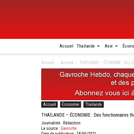
Accueil
Thaïlande
Asie
Écon
Accueil
Accueil
THAÏLANDE – ÉCONOMIE : Des fon
Accueil
Économie
Thaïlande
THAÏLANDE – ÉCONOMIE : Des fonctionnaires thaï
Journaliste : Rédaction
La source :
Gavroche
Date de publication : 18/06/2021