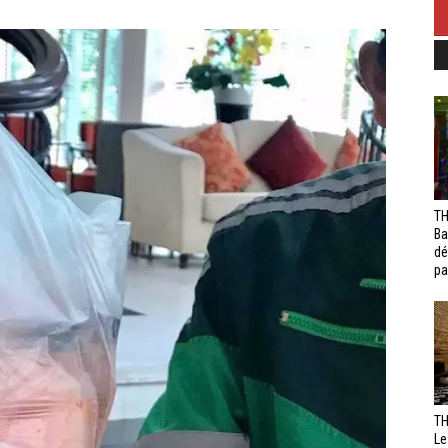
TH
Ba
dé
pa
TH
Le