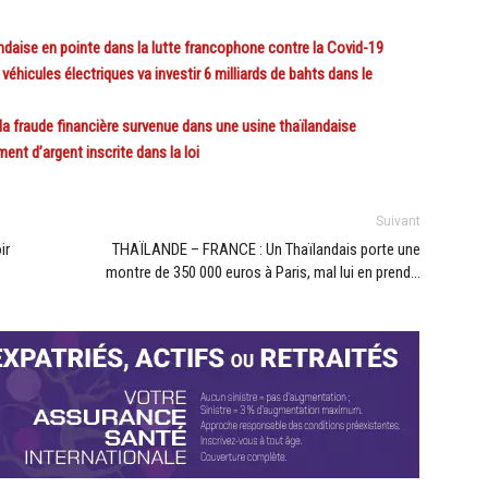
ise en pointe dans la lutte francophone contre la Covid-19
hicules électriques va investir 6 milliards de bahts dans le
 fraude financière survenue dans une usine thaïlandaise
nt d’argent inscrite dans la loi
Suivant
ir
THAÏLANDE – FRANCE : Un Thaïlandais porte une
montre de 350 000 euros à Paris, mal lui en prend…