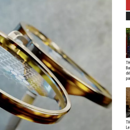
TH
Ba
dé
pa
TH
Le