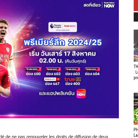
T
: 
pr
PH
La
 de ne pas renouveler les droits de diffusion de deux