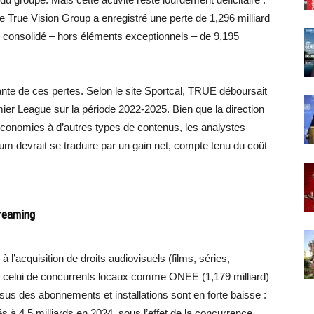
le True Vision Group a enregistré une perte de 1,296 milliard
 consolidé – hors éléments exceptionnels – de 9,195
ante de ces pertes. Selon le site Sportcal, TRUE déboursait
emier League sur la période 2022-2025. Bien que la direction
 économies à d’autres types de contenus, les analystes
um devrait se traduire par un gain net, compte tenu du coût
treaming
l’acquisition de droits audiovisuels (films, séries,
à celui de concurrents locaux comme ONEE (1,179 milliard)
sus des abonnements et installations sont en forte baisse :
s à 4,5 milliards en 2024, sous l’effet de la concurrence