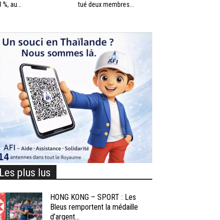
3 %, au...
tué deux membres...
Les plus lus
HONG KONG – SPORT : Les
Bleus remportent la médaille
d’argent...