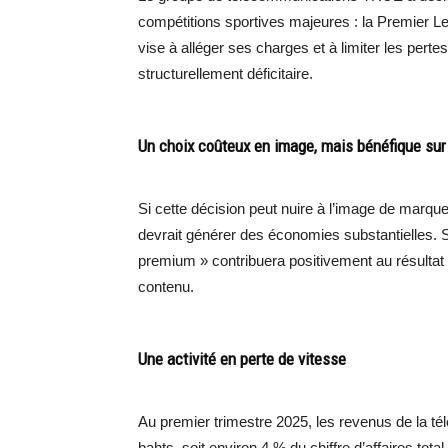
compétitions sportives majeures : la Premier Le
vise à alléger ses charges et à limiter les pert
structurellement déficitaire.
Un choix coûteux en image, mais bénéfique sur
Si cette décision peut nuire à l’image de mar
devrait générer des économies substantielles. S
premium » contribuera positivement au résultat n
contenu.
Une activité en perte de vitesse
Au premier trimestre 2025, les revenus de la té
bahts, soit environ 4 % du chiffre d’affaires tota