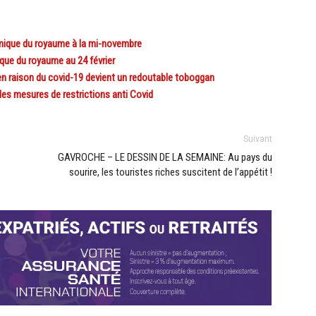
ique du royaume à la mi-novembre
e du royaume au 24 février
raison du covid-19 devient un redoutable toboggan
 mesures de restrictions anti Covid
Suivant
GAVROCHE – LE DESSIN DE LA SEMAINE: Au pays du
sourire, les touristes riches suscitent de l’appétit !