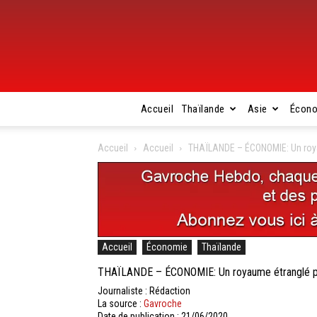
Accueil
Thaïlande
Asie
Écon
Accueil
Accueil
THAÏLANDE – ÉCONOMIE: Un roya
Accueil
Économie
Thaïlande
THAÏLANDE – ÉCONOMIE: Un royaume étranglé pa
Journaliste : Rédaction
La source :
Gavroche
Date de publication : 21/06/2020