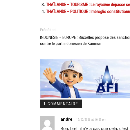
THAÏLANDE – TOURISME : Le royaume dépasse ses 
THAÏLANDE – POLITIQUE : Imbroglio constitutionn
Précédent
INDONÉSIE – EUROPE : Bruxelles propose des sanctio
contre le port indonésien de Karimun
1 COMMENTAIRE
andre
17/02/2026 at 10:29 pm
Bon, bref, il n’y a pas que cela, c’e