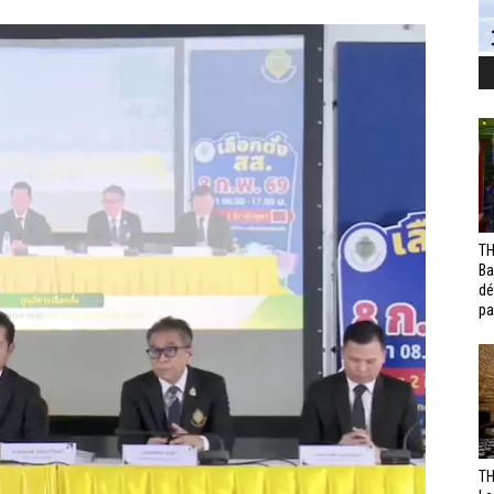
TH
Ba
dé
pa
TH