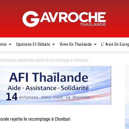
omie
Opinions Et Débats
Vivre En Thaïlande
L’ Asie En Euro
Gavroche
mission électorale rejette le recomptage à Chonburi
Thaïlande
ale rejette le recomptage à Chonburi