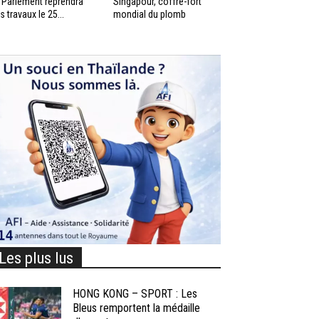
 Parlement reprendra
Singapour, coffre-fort
s travaux le 25...
mondial du plomb
Les plus lus
HONG KONG – SPORT : Les
Bleus remportent la médaille