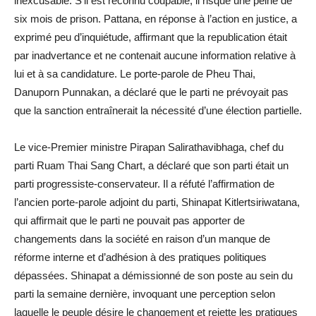
inexcusable. S’il est reconnu coupable, il risque une peine de
six mois de prison. Pattana, en réponse à l’action en justice, a
exprimé peu d’inquiétude, affirmant que la republication était
par inadvertance et ne contenait aucune information relative à
lui et à sa candidature. Le porte-parole de Pheu Thai,
Danuporn Punnakan, a déclaré que le parti ne prévoyait pas
que la sanction entraînerait la nécessité d’une élection partielle.
Le vice-Premier ministre Pirapan Salirathavibhaga, chef du
parti Ruam Thai Sang Chart, a déclaré que son parti était un
parti progressiste-conservateur. Il a réfuté l’affirmation de
l’ancien porte-parole adjoint du parti, Shinapat Kitlertsiriwatana,
qui affirmait que le parti ne pouvait pas apporter de
changements dans la société en raison d’un manque de
réforme interne et d’adhésion à des pratiques politiques
dépassées. Shinapat a démissionné de son poste au sein du
parti la semaine dernière, invoquant une perception selon
laquelle le peuple désire le changement et rejette les pratiques