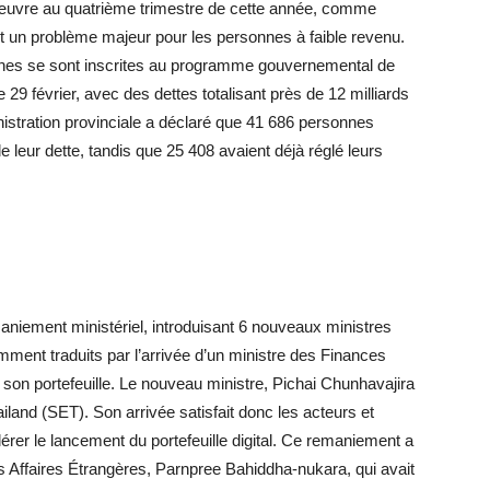
n œuvre au quatrième trimestre de cette année, comme
tait un problème majeur pour les personnes à faible revenu.
sonnes se sont inscrites au programme gouvernemental de
 29 février, avec des dettes totalisant près de 12 milliards
istration provinciale a déclaré que 41 686 personnes
 leur dette, tandis que 25 408 avaient déjà réglé leurs
aniement ministériel, introduisant 6 nouveaux ministres
ent traduits par l’arrivée d’un ministre des Finances
 son portefeuille. Le nouveau ministre, Pichai Chunhavajira
land (SET). Son arrivée satisfait donc les acteurs et
lérer le lancement du portefeuille digital. Ce remaniement a
s Affaires Étrangères, Parnpree Bahiddha-nukara, qui avait