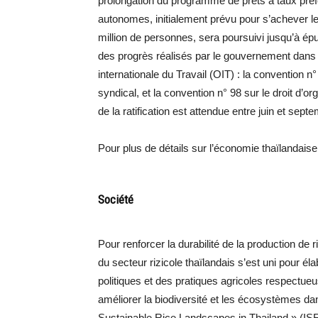
prolongation du programme de prêts à taux préfér
autonomes, initialement prévu pour s’achever le
million de personnes, sera poursuivi jusqu’à épui
des progrès réalisés par le gouvernement dans l
internationale du Travail (OIT) : la convention n° 
syndical, et la convention n° 98 sur le droit d’or
de la ratification est attendue entre juin et sept
Pour plus de détails sur l’économie thaïlandais
Société
Pour renforcer la durabilité de la production de
du secteur rizicole thaïlandais s’est uni pour é
politiques et des pratiques agricoles respectueu
améliorer la biodiversité et les écosystèmes dans
Sustainable Rice Landscapes in Thailand » (ISRL