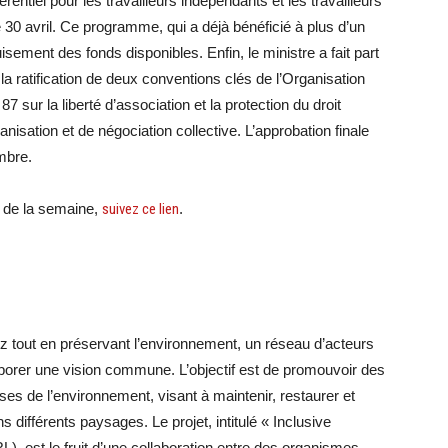
entiel pour les travailleurs indépendants et les travailleurs
 30 avril. Ce programme, qui a déjà bénéficié à plus d’un
sement des fonds disponibles. Enfin, le ministre a fait part
a ratification de deux conventions clés de l’Organisation
87 sur la liberté d’association et la protection du droit
ganisation et de négociation collective. L’approbation finale
embre.
e de la semaine,
suivez ce lien
.
 riz tout en préservant l’environnement, un réseau d’acteurs
laborer une vision commune. L’objectif est de promouvoir des
ses de l’environnement, visant à maintenir, restaurer et
 différents paysages. Le projet, intitulé « Inclusive
), est le fruit d’une collaboration entre des organismes