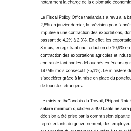
notamment la charge de la diplomatie économi
Le Fiscal Policy Office thaïlandais a revu à la
2,8% en janvier dernier, la prévision pour l’ann
imputée à une contraction des exportations, dont
passant de 4,2% à 2,3%. En effet, les exportati
8 mois, enregistrant une réduction de 10,9% e
contraction des exportations agricoles et industr
contrainte tant par les débouchés extérieurs q
187ME mois consécutif (-5,1%). Le ministère d
s’accélérer grâce à la mise en place du portefeui
de touristes étrangers.
Le ministre thaïlandais du Travail, Phiphat Rat
salaire minimum quotidien à 400 bahts ne sera p
décision a été prise par la commission triparti
représentants du gouvernement, des employeurs