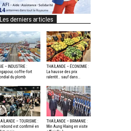
Les derniers articles
IE – INDUSTRIE :
THAÏLANDE – ÉCONOMIE :
ngapour, coffre-fort
La hausse des prix
ndial du plomb
ralentit… sauf dans...
AÏLANDE – TOURISME :
THAÏLANDE – BIRMANIE :
 rebond est confirmé en
Min Aung Hlaing en visite