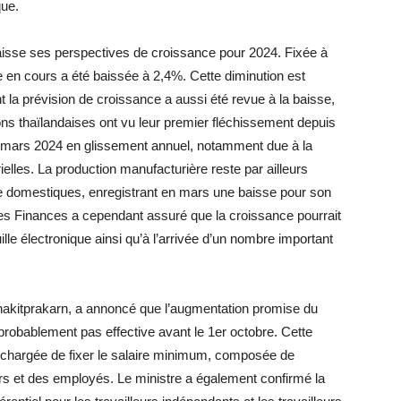
que.
 baisse ses perspectives de croissance pour 2024. Fixée à
ée en cours a été baissée à 2,4%. Cette diminution est
 la prévision de croissance a aussi été revue à la baisse,
ons thaïlandaises ont vu leur premier fléchissement depuis
n mars 2024 en glissement annuel, notamment due à la
ielles. La production manufacturière reste par ailleurs
ue domestiques, enregistrant en mars une baisse pour son
es Finances a cependant assuré que la croissance pourrait
lle électronique ainsi qu’à l’arrivée d’un nombre important
chakitprakarn, a annoncé que l’augmentation promise du
robablement pas effective avant le 1er octobre. Cette
te chargée de fixer le salaire minimum, composée de
 et des employés. Le ministre a également confirmé la