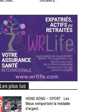
llet, mais...
officielle à...
Les plus lus
HONG KONG – SPORT : Les
Bleus remportent la médaille
d’argent...