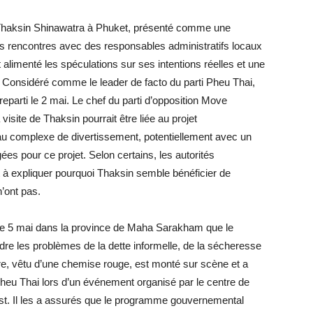
 Thaksin Shinawatra à Phuket, présenté comme une
s rencontres avec des responsables administratifs locaux
t alimenté les spéculations sur ses intentions réelles et une
le. Considéré comme le leader de facto du parti Pheu Thai,
 reparti le 2 mai. Le chef du parti d’opposition Move
isite de Thaksin pourrait être liée au projet
 complexe de divertissement, potentiellement avec un
ées pour ce projet. Selon certains, les autorités
ent à expliquer pourquoi Thaksin semble bénéficier de
n’ont pas.
 le 5 mai dans la province de Maha Sarakham que le
dre les problèmes de la dette informelle, de la sécheresse
re, vêtu d’une chemise rouge, est monté sur scène et a
heu Thai lors d’un événement organisé par le centre de
est. Il les a assurés que le programme gouvernemental