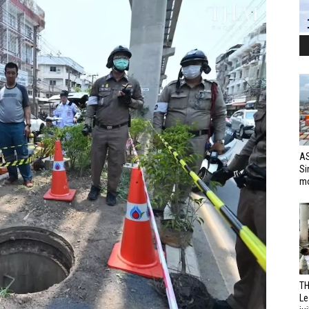
AS
Si
mo
TH
Le