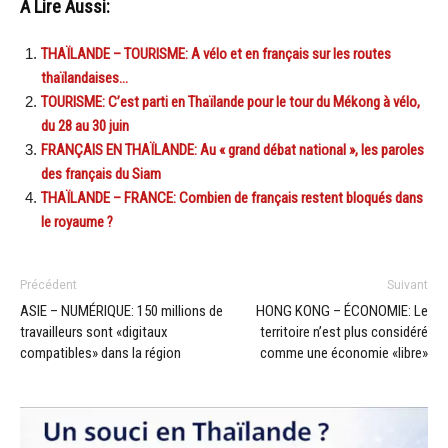
A Lire Aussi:
THAÏLANDE – TOURISME: A vélo et en français sur les routes
thaïlandaises…
TOURISME: C’est parti en Thaïlande pour le tour du Mékong à vélo,
du 28 au 30 juin
FRANÇAIS EN THAÏLANDE: Au « grand débat national », les paroles
des français du Siam
THAÏLANDE – FRANCE: Combien de français restent bloqués dans
le royaume ?
Précédent
Suivant
ASIE – NUMÉRIQUE: 150 millions de
HONG KONG – ÉCONOMIE: Le
travailleurs sont «digitaux
territoire n’est plus considéré
compatibles» dans la région
comme une économie «libre»