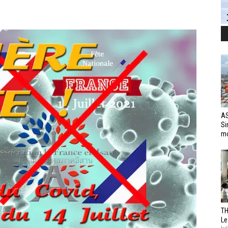
AS
Si
mo
TH
Le