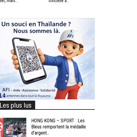
llet, mais...
officielle à...
Les plus lus
HONG KONG – SPORT : Les
Bleus remportent la médaille
d’argent...