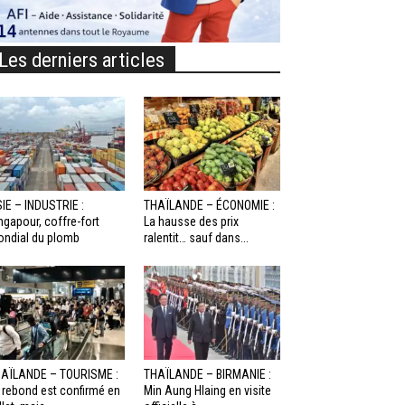
Les derniers articles
IE – INDUSTRIE :
THAÏLANDE – ÉCONOMIE :
ngapour, coffre-fort
La hausse des prix
ndial du plomb
ralentit… sauf dans...
AÏLANDE – TOURISME :
THAÏLANDE – BIRMANIE :
 rebond est confirmé en
Min Aung Hlaing en visite