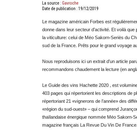
La source :
Gavroche
Date de publication : 19/12/2019
Le magazine américain Forbes est régulièrement 
donne dans leur secteur d’activité. Et voilà que 
la viticulture: celui de Méo Sakorn-Seriès du
sud de la France. Prêts pour le grand voyage a
Nous reproduisons ici un extrait d’un article 
recommandons chaudement la lecture (en angl
Le Guide des vins Hachette 2020 , est volumine
403 pages qui répertorient les descriptions de 
répertoriant 21 «vignerons de l’année» des diff
«région du sud-ouest» – qui comprend Jurançon
thaïlandaise énergique nommée Méo Sakorn-Seriè
magazine français La Revue Du Vin De France