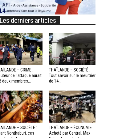
Les derniers articles
AÏLANDE – CRIME :
THAÏLANDE – SOCIÉTÉ :
auteur de l’attaque aurait
Tout savoir sur le meurtrier
é deux membres...
de 14...
AÏLANDE – SOCIÉTÉ :
THAÏLANDE – ÉCONOMIE :
ant Nonthaburi, ces
Acheté par Central, Max