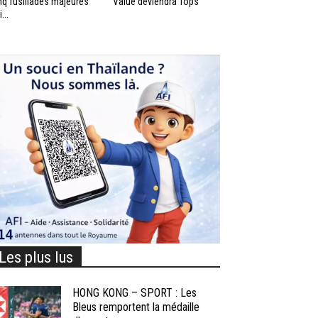
nq fusillades majeures
Value deviendra Tops
...
Les plus lus
HONG KONG – SPORT : Les
Bleus remportent la médaille