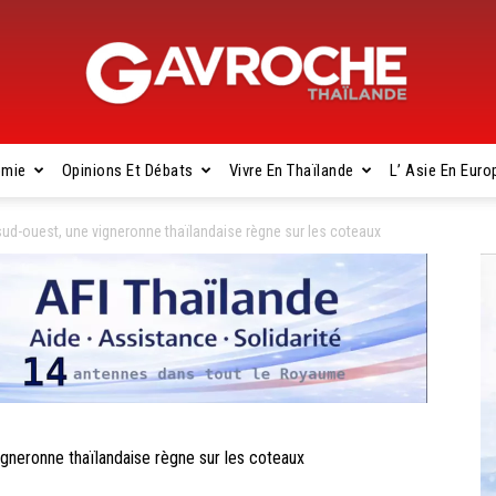
omie
Opinions Et Débats
Vivre En Thaïlande
L’ Asie En Euro
Gavroche
d-ouest, une vigneronne thaïlandaise règne sur les coteaux
Thaïlande
neronne thaïlandaise règne sur les coteaux