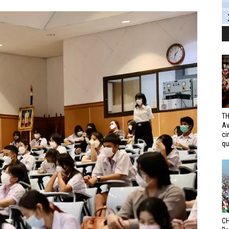
TH
Av
ci
qui
CH