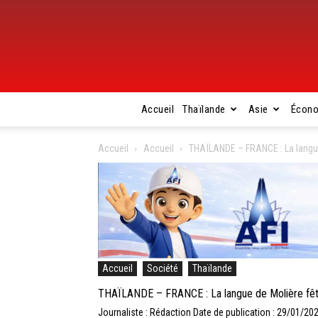
Accueil
Thaïlande
Asie
Écon
Accueil
Accueil
THAÏLANDE – FRANCE : La langue 
Accueil
Société
Thaïlande
THAÏLANDE – FRANCE : La langue de Molière fêtée
Journaliste : Rédaction
Date de publication : 29/01/20