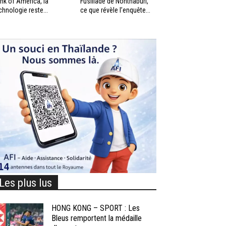
nk of America, la
Fusillade de Nonthaburi,
chnologie reste...
ce que révèle l’enquête...
Les plus lus
HONG KONG – SPORT : Les
Bleus remportent la médaille