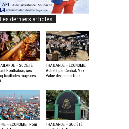
Les derniers articles
AÏLANDE – SOCIÉTÉ :
THAÏLANDE – ÉCONOMIE :
ant Nonthaburi, ces
Acheté par Central, Max
nq fusillades majeures
Value deviendra Tops
...
INE – ÉCONOMIE : Pour
THAÏLANDE – SOCIÉTÉ :