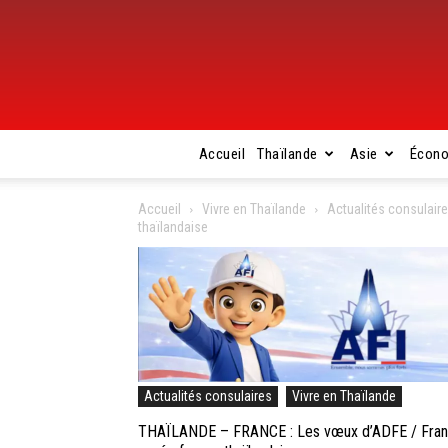
Accueil
Thaïlande
Asie
Écon
Accueil
Vivre en Thaïlande
Actualités consulair
thaïlandaise
Actualités consulaires
Vivre en Thaïlande
THAÏLANDE – FRANCE : Les vœux d’ADFE / Français