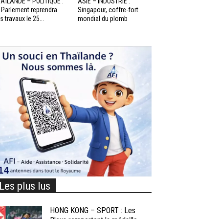
AÏLANDE – POLITIQUE :
ASIE – INDUSTRIE :
 Parlement reprendra
Singapour, coffre-fort
s travaux le 25...
mondial du plomb
Les plus lus
HONG KONG – SPORT : Les