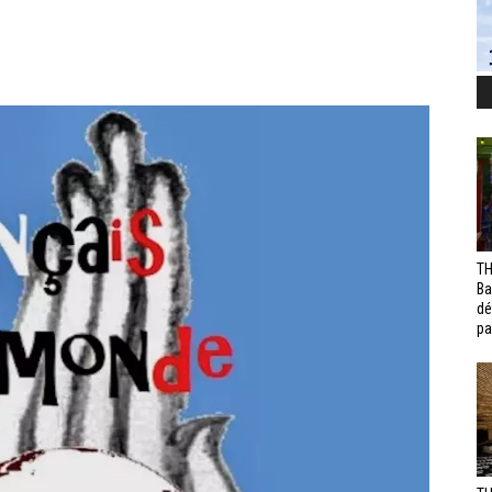
TH
Ba
dé
pa