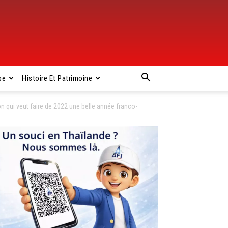
pe
Histoire Et Patrimoine
 qui veut faire de 2022 une belle année franco-