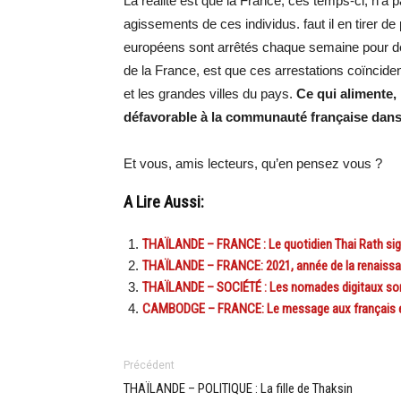
La réalité est que la France, ces temps-ci, n’
agissements de ces individus. faut il en tirer 
européens sont arrêtés chaque semaine pour des
de la France, est que ces arrestations coïncide
et les grandes villes du pays.
Ce qui alimente, 
défavorable à la communauté française dan
Et vous, amis lecteurs, qu’en pensez vous ?
A Lire Aussi:
THAÏLANDE – FRANCE : Le quotidien Thai Rath sig
THAÏLANDE – FRANCE: 2021, année de la renaissanc
THAÏLANDE – SOCIÉTÉ : Les nomades digitaux son
CAMBODGE – FRANCE: Le message aux français e
Précédent
THAÏLANDE – POLITIQUE : La fille de Thaksin