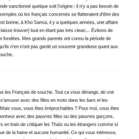
nde sanctionné quelque soit l’origine : il n’y a pas besoin de
xemples où les français concernés se flatteraient d’être des
t bonne, à Kho Samui, il y a quelques années, une affaire
aisse trouver) tout en étant pas très clean… Évitons de
n fondées. Mes grands parents ont connu la période de
r qu’ils n’en n’ont pas gardé un souvenir grandiose quant aux
souche.
us les Français de souche. Tout ca vous dérange, de voir
amuser avec des filles en moto dans les bars et les
. Mais vous, vous êtes irréprochables ? Pour moi, vous êtes
bonheur avec des pauvres filles ou des pauvres garçons.
 en train de critiquer les Thaïs ou les étrangers comme si
ue de la haine et aucune humanité. Ce qui vous intéresse,