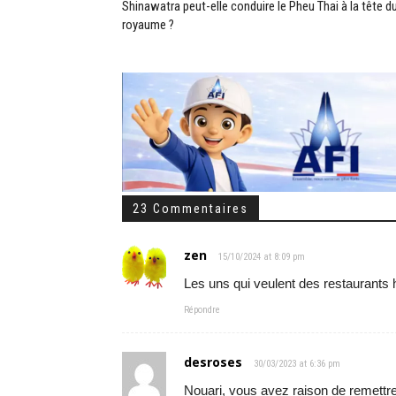
Shinawatra peut-elle conduire le Pheu Thai à la tête d
royaume ?
23 Commentaires
zen
15/10/2024 at 8:09 pm
Les uns qui veulent des restaurants 
Répondre
desroses
30/03/2023 at 6:36 pm
Nouari, vous avez raison de remettre