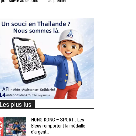
 poursuivre au second...
au premier...
Les plus lus
HONG KONG – SPORT : Les
Bleus remportent la médaille
d’argent...