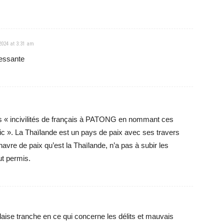
2024 at 3:31 am
ressante
les « incivilités de français à PATONG en nommant ces
bic ». La Thaïlande est un pays de paix avec ses travers
vre de paix qu’est la Thaïlande, n’a pas à subir les
ut permis.
landaise tranche en ce qui concerne les délits et mauvais