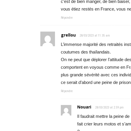
c’est de bien manger, de bien baiser,
vous étiez restés en France, vous ne
Répondre
grellou
28/03/2023 at 11:35 am
L’immense majorité des retraités ins
coutumes des thaïlandais.
On ne peut que déplorer l’attitude de
comportent en voyous comme en Franc
plus grande sévérité avec ces indivi
ce serait d’abord une peine de prison 
Répondre
Nouari
28/03/2023 at 2:59 pm
Il faudrait mettre la peine d
fait crier leurs motos et s’