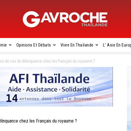
omie
Opinions Et Débats
Vivre En Thaïlande
L’ Asie En Euro
Gavroche
lus de cas de délinquance chez les Français du royaume ?
Thaïlande
linquance chez les Français du royaume ?