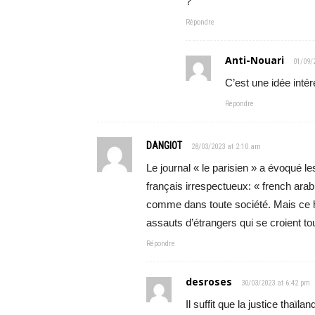
?
Répondre
Anti-Nouari
01/09/
C’est une idée inté
Répondre
DANGIOT
28/03/2023 at 2:10 am
Le journal « le parisien » a évoqué 
français irrespectueux: « french ara
comme dans toute société. Mais ce ha
assauts d’étrangers qui se croient to
Répondre
desroses
30/03/2023 at 6:42 pm
Il suffit que la justice thaï