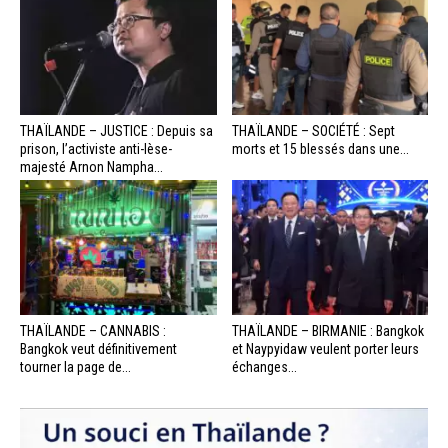
THAÏLANDE – JUSTICE : Depuis sa
THAÏLANDE – SOCIÉTÉ : Sept
prison, l’activiste anti-lèse-
morts et 15 blessés dans une...
majesté Arnon Nampha...
THAÏLANDE – CANNABIS :
THAÏLANDE – BIRMANIE : Bangkok
Bangkok veut définitivement
et Naypyidaw veulent porter leurs
tourner la page de...
échanges...