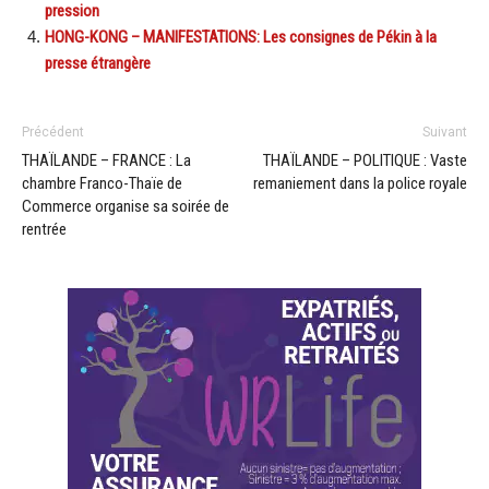
pression
HONG-KONG – MANIFESTATIONS: Les consignes de Pékin à la
presse étrangère
Précédent
Suivant
THAÏLANDE – FRANCE : La
THAÏLANDE – POLITIQUE : Vaste
chambre Franco-Thaïe de
remaniement dans la police royale
Commerce organise sa soirée de
rentrée