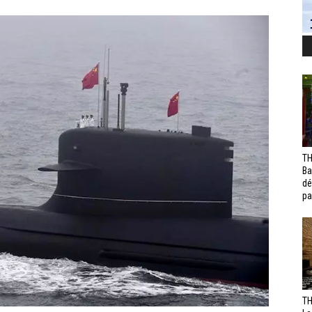
TH
Ba
dé
pa
TH