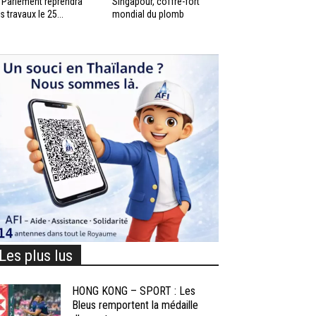
 Parlement reprendra
Singapour, coffre-fort
s travaux le 25...
mondial du plomb
Les plus lus
HONG KONG – SPORT : Les
Bleus remportent la médaille