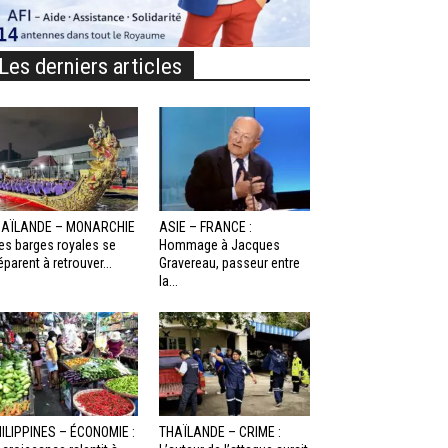
Les derniers articles
HAÏLANDE – MONARCHIE
ASIE – FRANCE :
Les barges royales se
Hommage à Jacques
éparent à retrouver...
Gravereau, passeur entre
la...
ILIPPINES – ÉCONOMIE :
THAÏLANDE – CRIME :