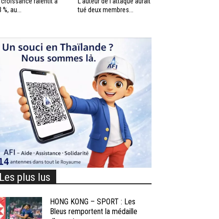
 croissance ralentit à
L’auteur de l’attaque aurait
3 %, au...
tué deux membres...
Les plus lus
HONG KONG – SPORT : Les
Bleus remportent la médaille