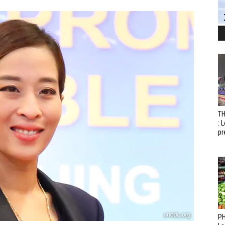
T
: 
pr
PH