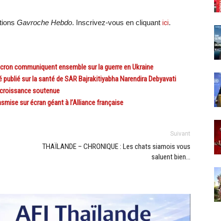
ations
Gavroche Hebdo
. Inscrivez-vous en cliquant
ici
.
on communiquent ensemble sur la guerre en Ukraine
blié sur la santé de SAR Bajrakitiyabha Narendira Debyavati
 croissance soutenue
mise sur écran géant à l’Alliance française
Suivant
THAÏLANDE – CHRONIQUE : Les chats siamois vous
saluent bien…