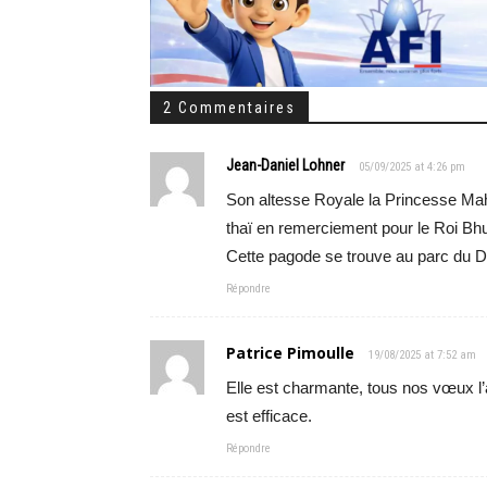
2 Commentaires
Jean-Daniel Lohner
05/09/2025 at 4:26 pm
Son altesse Royale la Princesse Maha
thaï en remerciement pour le Roi Bh
Cette pagode se trouve au parc du 
Répondre
Patrice Pimoulle
19/08/2025 at 7:52 am
Elle est charmante, tous nos vœux 
est efficace.
Répondre