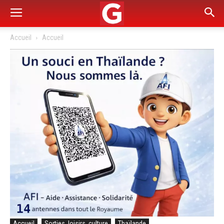
Accueil
Accueil
Accueil
Sorties, loisirs, culture
Thaïlande