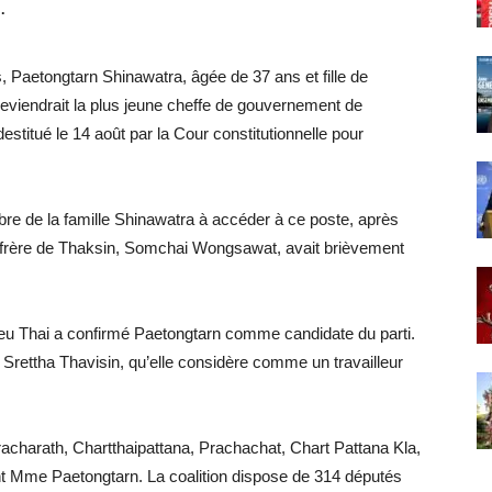
.
s, Paetongtarn Shinawatra, âgée de 37 ans et fille de
deviendrait la plus jeune cheffe de gouvernement de
estitué le 14 août par la Cour constitutionnelle pour
re de la famille Shinawatra à accéder à ce poste, après
u-frère de Thaksin, Somchai Wongsawat, avait brièvement
Pheu Thai a confirmé Paetongtarn comme candidate du parti.
e Srettha Thavisin, qu’elle considère comme un travailleur
racharath, Chartthaipattana, Prachachat, Chart Pattana Kla,
t Mme Paetongtarn. La coalition dispose de 314 députés