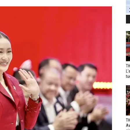
TH
L’
tu
TH
Av