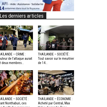
Les derniers articles
AÏLANDE – CRIME :
THAÏLANDE – SOCIÉTÉ :
auteur de l’attaque aurait
Tout savoir sur le meurtrier
é deux membres...
de 14...
AÏLANDE – SOCIÉTÉ :
THAÏLANDE – ÉCONOMIE :
ant Nonthaburi, ces
Acheté par Central, Max