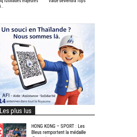
nq fusillades majeures
Value deviendra Tops
...
Les plus lus
HONG KONG – SPORT : Les
Bleus remportent la médaille