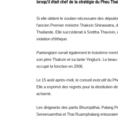
lorsqu’il était chef de la stratégie du Pheu Thai
Si elle obtient le soutien nécessaire des député
l’ancien Premier ministre Thaksin Shinawatra, 
Thaïlande. Elle succéderait à Srettha Thavisin, d
violation d’éthique.
Paetongtarn serait également le troisième memb
son père Thaksin et sa tante Yingluck. Le bea
occupé la fonction en 2008.
Le 15 août après-midi, le conseil exécutif du 
Elle a exprimé des regrets pour la destitution d
acharné.
Les dirigeants des partis Bhumjaithai, Palang P
Sereeruamthai et Thai Ruamphalang entouraien