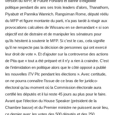
version du MFP, le Future Forward et bannir d’éligibilité
politique pendant dix ans ses trois leaders d’alors, Thanathorn,
Piyabutr et Pannika Wannich. Rangsiman Rome, député réélu
du MFP et figure montante du parti, n’a pas tardé à réagir aux
provocations calculées de Wissanu en se demandant « si son
objectif est de distraire et de manipuler les sénateurs pour
qu’ils hésitent à soutenir le MFP. Si c’est le cas, cela signifie
qu’il ne respecte pas la décision de personnes qui ont exercé
leur droit de vote ». Et d’ajouter sur la controverse des actions
de Pita que « tout a été préparé et il n’y a rien à craindre. C’est
de l’intimidation en politique alors que le côté opposé a publié
les nouvelles iTV Plc pendant les élections ». Avec certitude,
on ne pourra connaître l’issue de ce bras de fer juridico-
électoral qu’au moment où la Commission électorale aura
certifié les députés et il lui reste 45 jours au plus pour le faire.
Avant que l’élection du House Speaker (président de la
Chambre basse) et du Premier ministre ne puissent avoir lieu,
ce dernier avec les votes des 500 députés et des 250