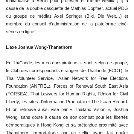
thaïlandaise à Berlin pour protester et même Netflix ( !) à
cause de la double casquette de Mathias Döpfner, actuel PDG
du groupe de médias Axel Springer (Bild, Die Welt…) et
membre du conseil d’administration de la plateforme ciné-
séries en ligne !
L’axe Joshua Wong-Thanathorn
En Thaïlande, les « co-conspirateurs » sont, selon ce groupe,
le Club des correspondants étrangers de Thaïlande (FCCT), le
Thai Volunteer Service, l’Asian Network for Free Elections
Foundation (ANFREL), Forces of Renewal South East Asia
(FORSEA), Thai Lawyers for Human Rights, l’Union for Civil
Liberty, les sites d’information Prachatai et The Isaan Record.
Et on retrouve aussi visé par « Thailand Vision », Joshua
Wong, sans doute à cause de son combat pour les libertés
démocratiques à Hong Kong et sa prétendue proximité avec
Thanathorn, immortalisée par un selfie ayant fait couler