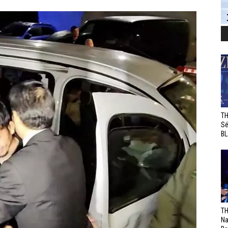
TH
Sé
BL
TH
Na