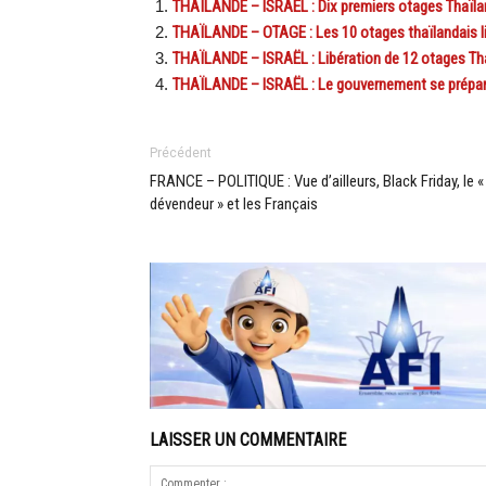
THAÏLANDE – ISRAËL : Dix premiers otages Thaïlanda
THAÏLANDE – OTAGE : Les 10 otages thaïlandais lib
THAÏLANDE – ISRAËL : Libération de 12 otages T
THAÏLANDE – ISRAËL : Le gouvernement se prépare 
Précédent
FRANCE – POLITIQUE : Vue d’ailleurs, Black Friday, le «
dévendeur » et les Français
LAISSER UN COMMENTAIRE