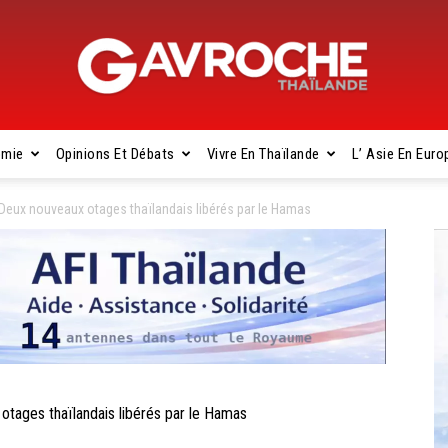
omie
Opinions Et Débats
Vivre En Thaïlande
L’ Asie En Euro
Gavroche
eux nouveaux otages thaïlandais libérés par le Hamas
Thaïlande
ges thaïlandais libérés par le Hamas