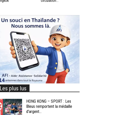
ngkok
circulation...
Les plus lus
HONG KONG – SPORT : Les
Bleus remportent la médaille
d’argent...