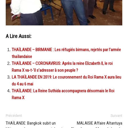
A Lire Aussi:
THAÏLANDE – BIRMANIE : Les réfugiés birmans, rejetés par l’armée
thaïlandaise
THAÏLANDE – CORONAVIRUS: Après la reine Elizabeth II, le roi
Rama X va-t-‘il s’adresser à son peuple ?
LA THAÏLANDE EN 2019: Le couronnement du Roi Rama X aura lieu
du 4 au 6 mai
THAÏLANDE: La Reine Suthida accompagnera désormais le Roi
Rama X
Précédent
Suivant
THAÏLANDE: Bangkok subit un
MALAISIE Affaire Altantuya