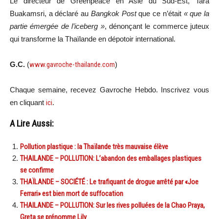
Le directeur de Greenpeace en Asie du Sud-Est, Tara
Buakamsri, a déclaré au
Bangkok Post
que ce n’était
« que la
partie émergée de l’iceberg »
, dénonçant le commerce juteux
qui transforme la Thaïlande en dépotoir international.
G.C.
(
www.gavroche-thailande.com
)
Chaque semaine, recevez Gavroche Hebdo. Inscrivez vous
en cliquant
ici
.
A Lire Aussi:
Pollution plastique : la Thaïlande très mauvaise élève
THAILANDE – POLLUTION: L’abandon des emballages plastiques
se confirme
THAÏLANDE – SOCIÉTÉ : Le trafiquant de drogue arrêté par «Joe
Ferrari» est bien mort de suffocation
THAILANDE – POLLUTION: Sur les rives polluées de la Chao Praya,
Greta se prénomme Lily