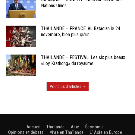
Nations Unies
THAÏLANDE – FRANCE: Au Bataclan le 24
novembre, bien plus qu’un...
THAÏLANDE – FESTIVAL: Les six plus beaux
«Loy Krathong» du royaume...
Voir plus d'articles
Accueil
Thaïlande
Asie
Économie
Opinions et débats
Vivre en Thaïlande
L’ Asie en Europe