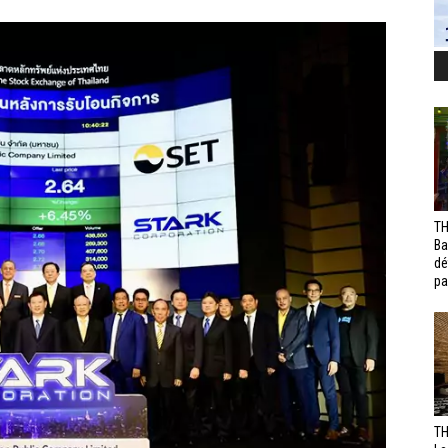
TH
Ba
dé
pa
TH