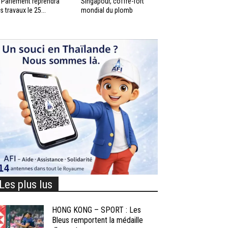
 Parlement reprendra
Singapour, coffre-fort
s travaux le 25...
mondial du plomb
Les plus lus
HONG KONG – SPORT : Les
Bleus remportent la médaille