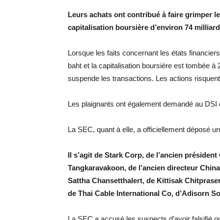
Leurs achats ont contribué à faire grimper le
capitalisation boursière d’environ 74 milliar
Lorsque les faits concernant les états financiers f
baht et la capitalisation boursière est tombée à
suspende les transactions. Les actions risquent 
Les plaignants ont également demandé au DSI de
La SEC, quant à elle, a officiellement déposé u
Il s’agit de Stark Corp, de l’ancien présiden
Tangkaravakoon, de l’ancien directeur China
Sattha Chansetthalert, de Kittisak Chitpras
de Thai Cable International Co, d’Adisorn So
La SEC a accusé les suspects d’avoir falsifié ou