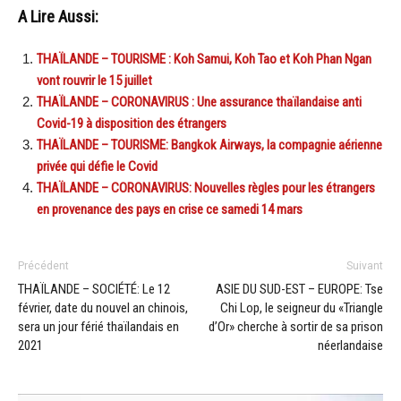
A Lire Aussi:
THAÏLANDE – TOURISME : Koh Samui, Koh Tao et Koh Phan Ngan
vont rouvrir le 15 juillet
THAÏLANDE – CORONAVIRUS : Une assurance thaïlandaise anti
Covid-19 à disposition des étrangers
THAÏLANDE – TOURISME: Bangkok Airways, la compagnie aérienne
privée qui défie le Covid
THAÏLANDE – CORONAVIRUS: Nouvelles règles pour les étrangers
en provenance des pays en crise ce samedi 14 mars
Précédent
Suivant
THAÏLANDE – SOCIÉTÉ: Le 12
ASIE DU SUD-EST – EUROPE: Tse
février, date du nouvel an chinois,
Chi Lop, le seigneur du «Triangle
sera un jour férié thaïlandais en
d’Or» cherche à sortir de sa prison
2021
néerlandaise