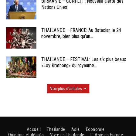
BIRMANIE – CONFLIT : Nouvelle alerte des
Nations Unies
THAÏLANDE – FRANCE: Au Bataclan le 24
novembre, bien plus qu’un...
THAÏLANDE – FESTIVAL: Les six plus beaux
«Loy Krathong» du royaume...
Voir plus d'articles
Accueil
Thaïlande
Asie
Économie
Opinions et débats
Vivre en Thaïlande
L’ Asie en Europe