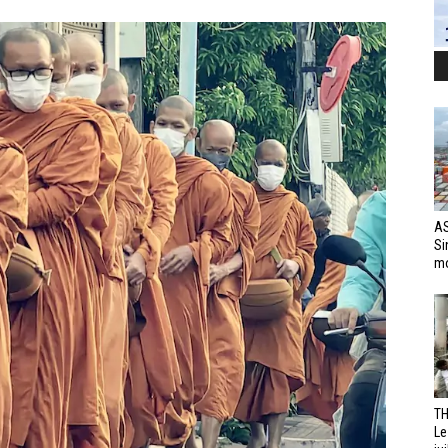
AS
Si
mo
TH
Le