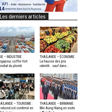
Les derniers articles
IE – INDUSTRIE :
THAÏLANDE – ÉCONOMIE :
ngapour, coffre-fort
La hausse des prix
ndial du plomb
ralentit… sauf dans...
AÏLANDE – TOURISME :
THAÏLANDE – BIRMANIE :
 rebond est confirmé en
Min Aung Hlaing en visite