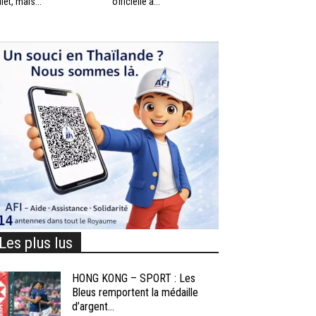
llet, mais...
officielle à...
Les plus lus
HONG KONG – SPORT : Les
Bleus remportent la médaille
d’argent...