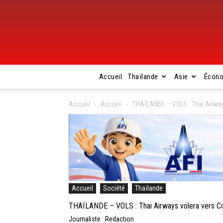
Accueil
Thaïlande
Asie
Écon
Accueil
Accueil
THAÏLANDE – VOLS : Thai Airway
Accueil
Société
Thaïlande
THAÏLANDE – VOLS : Thai Airways volera vers Co
Journaliste : Redaction