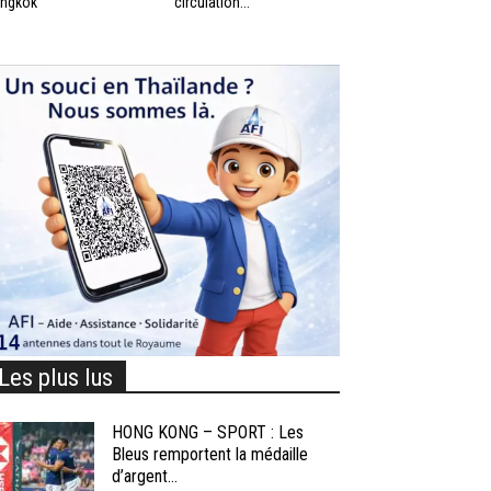
ngkok
circulation...
Les plus lus
HONG KONG – SPORT : Les
Bleus remportent la médaille
d’argent...