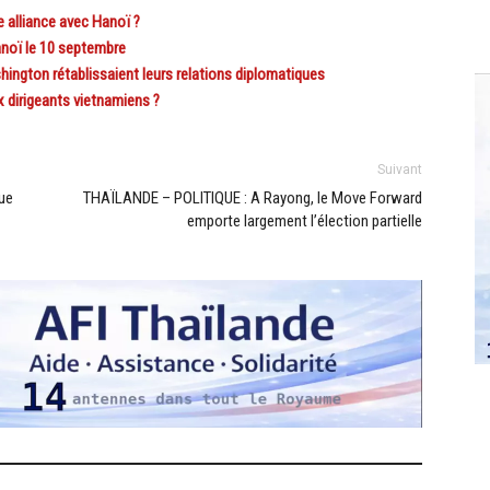
e alliance avec Hanoï ?
noï le 10 septembre
hington rétablissaient leurs relations diplomatiques
 dirigeants vietnamiens ?
Suivant
ue
THAÏLANDE – POLITIQUE : A Rayong, le Move Forward
emporte largement l’élection partielle