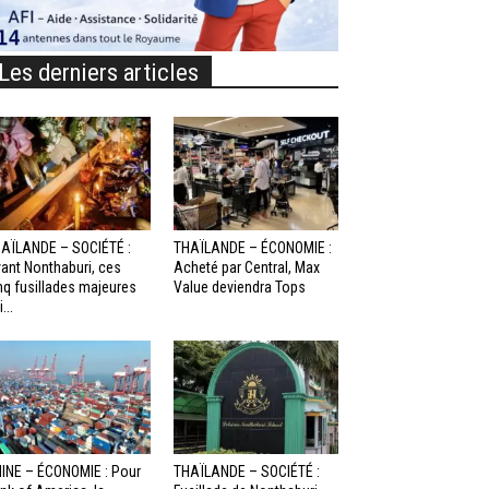
Les derniers articles
AÏLANDE – SOCIÉTÉ :
THAÏLANDE – ÉCONOMIE :
ant Nonthaburi, ces
Acheté par Central, Max
nq fusillades majeures
Value deviendra Tops
...
INE – ÉCONOMIE : Pour
THAÏLANDE – SOCIÉTÉ :