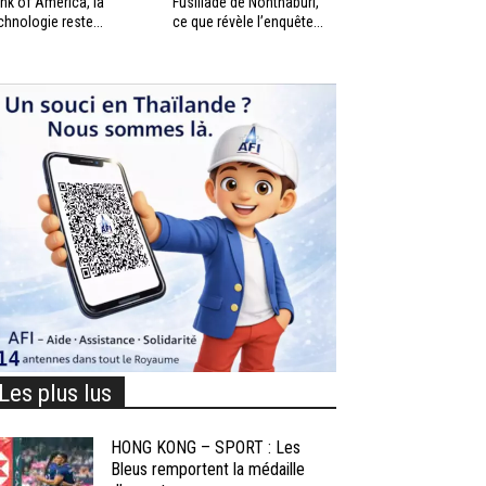
nk of America, la
Fusillade de Nonthaburi,
chnologie reste...
ce que révèle l’enquête...
Les plus lus
HONG KONG – SPORT : Les
Bleus remportent la médaille