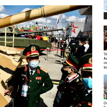
TH
Av
ci
qui
CH