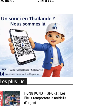
llet, mais...
officielle à...
Les plus lus
HONG KONG – SPORT : Les
Bleus remportent la médaille
d’argent...