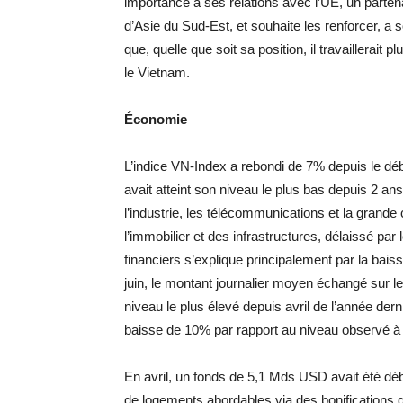
importance à ses relations avec l’UE, un parten
d’Asie du Sud-Est, et souhaite les renforcer, a so
que, quelle que soit sa position, il travaillerait p
le Vietnam.
Économie
L’indice VN-Index a rebondi de 7% depuis le dé
avait atteint son niveau le plus bas depuis 2 an
l’industrie, les télécommunications et la grande
l’immobilier et des infrastructures, délaissé pa
financiers s’explique principalement par la bai
juin, le montant journalier moyen échangé sur 
niveau le plus élevé depuis avril de l’année dern
baisse de 10% par rapport au niveau observé à 
En avril, un fonds de 5,1 Mds USD avait été déb
de logements abordables via des bonifications 