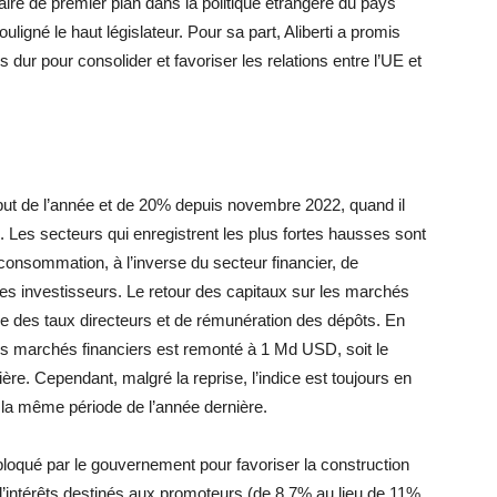
aire de premier plan dans la politique étrangère du pays
uligné le haut législateur. Pour sa part, Aliberti a promis
lus dur pour consolider et favoriser les relations entre l’UE et
but de l’année et de 20% depuis novembre 2022, quand il
s. Les secteurs qui enregistrent les plus fortes hausses sont
 consommation, à l’inverse du secteur financier, de
r les investisseurs. Le retour des capitaux sur les marchés
sse des taux directeurs et de rémunération des dépôts. En
les marchés financiers est remonté à 1 Md USD, soit le
ière. Cependant, malgré la reprise, l’indice est toujours en
la même période de l’année dernière.
loqué par le gouvernement pour favoriser la construction
d’intérêts destinés aux promoteurs (de 8,7% au lieu de 11%