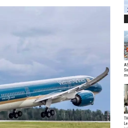
AS
Si
mo
TH
Le