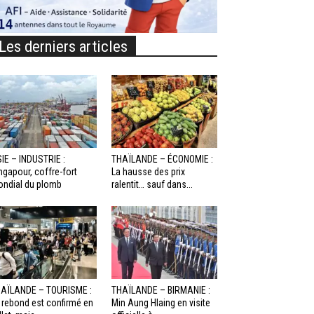
Les derniers articles
IE – INDUSTRIE :
THAÏLANDE – ÉCONOMIE :
ngapour, coffre-fort
La hausse des prix
ndial du plomb
ralentit… sauf dans...
AÏLANDE – TOURISME :
THAÏLANDE – BIRMANIE :
 rebond est confirmé en
Min Aung Hlaing en visite