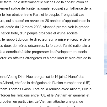
et le facteur clé déterminant le succès de la construction et
ement solide de l’unité nationale reposait sur l’alliance de la
le lien étroit entre le Parti et le peuple. Trọng a fait ces
buro, qui a passé en revue les 20 années d’application de la
ti, datée du 12 mars 2003, visant à promouvoir la grande
e nation forte, d’un peuple prospère et d’une société
çu le rapport du comité directeur sur la mise en œuvre de la
es deux dernières décennies, la force de l’unité nationale a
la a contribué à faire progresser le développement socio-
rer les affaires étrangères et à améliorer le bien-être de la
enne Vuong Dinh Hue a organisé le 16 juin à Hanoï des
Aliberti, chef de la délégation de l’Union européenne (UE)
tnam Thomas Gass. Lors de la réunion avec Aliberti, Hue a
nforcer les relations entre l’UE et le Vietnam en général, et
uropéen en particulier. Le Vietnam attache une grande