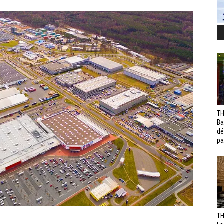
TH
Ba
dé
pa
TH