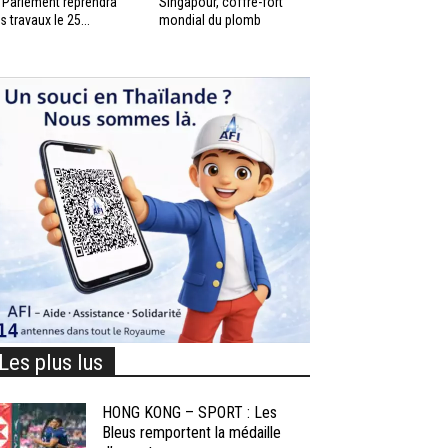
 Parlement reprendra
Singapour, coffre-fort
s travaux le 25...
mondial du plomb
Les plus lus
HONG KONG – SPORT : Les
Bleus remportent la médaille