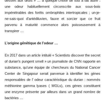
dessert aux œufs » … à quelque chose de tout à fait autre :
une odeur habituellement circonscrite aux sous-bois
impénétrables des forêts ombrophiles intertropicales ; un-je-
ne-sais-quoi d’antédiluvien, fauve et sorcier que ce fruit
parvenu à maturité commence alors poisseusement à
transpirer …
L’origine génétique de l’odeur …
En 2017 dans un article intitulé « Scientists discover the secret
of durian’s pungent smell » un journaliste de CNN rapporte en
substance, qu’une équipe de chercheurs du National Cancer
Center de Singapour serait parvenue à identifier les gènes
responsables de l’ odeur caractéristique du durian : nommés
méthionine gamma lyases ( MGLs), ces gènes constituent
une enzyme présente par ailleurs dans un grand nombre de
bactéries …