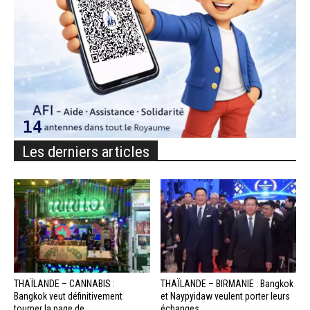
Les derniers articles
THAÏLANDE – CANNABIS :
THAÏLANDE – BIRMANIE : Bangkok
Bangkok veut définitivement
et Naypyidaw veulent porter leurs
tourner la page de...
échanges...