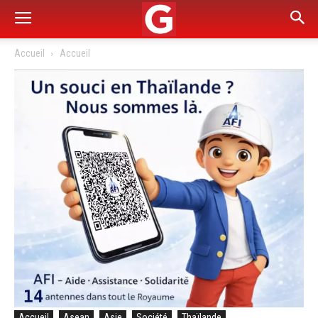
Accueil
Accueil
Accueil
Asean
Asie
Société
Thaïlande