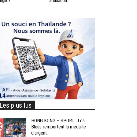
ngkok
circulation...
Les plus lus
HONG KONG – SPORT : Les
Bleus remportent la médaille
d’argent...