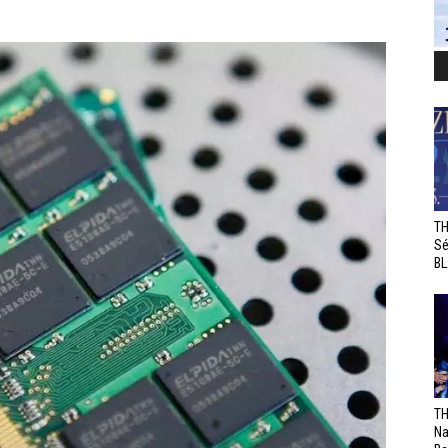
TH
Sé
BL
TH
Na