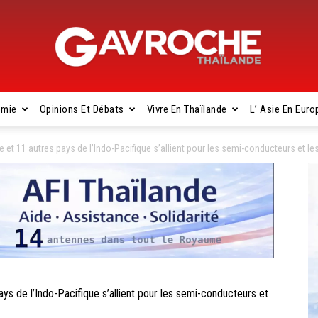
omie
Opinions Et Débats
Vivre En Thaïlande
L’ Asie En Euro
Gavroche
 et 11 autres pays de l’Indo-Pacifique s’allient pour les semi-conducteurs et 
Thaïlande
s de l’Indo-Pacifique s’allient pour les semi-conducteurs et