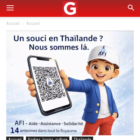
Accueil
Accueil
Accueil
Sorties, loisirs, culture
Thaïlande