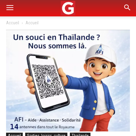
Accueil
Accueil
Accueil
Sorties, loisirs, culture
Thaïlande