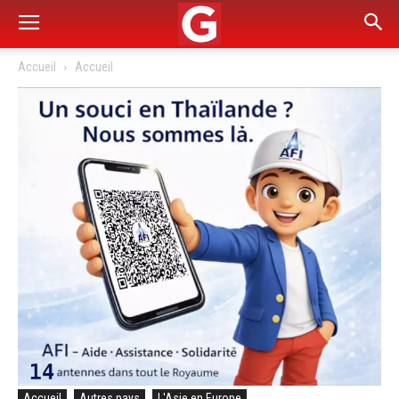
Accueil
Accueil
Accueil
Autres pays
L'Asie en Europe