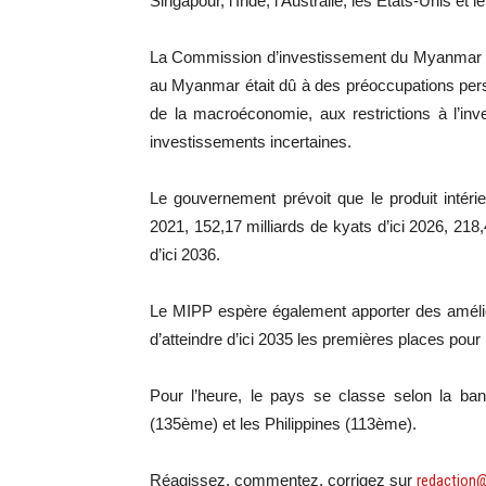
Singapour, l’Inde, l’Australie, les États-Unis et
La Commission d’investissement du Myanmar (M
au Myanmar était dû à des préoccupations persist
de la macroéconomie, aux restrictions à l’in
investissements incertaines.
Le gouvernement prévoit que le produit intéri
2021, 152,17 milliards de kyats d’ici 2026, 218,
d’ici 2036.
Le MIPP espère également apporter des amélior
d’atteindre d’ici 2035 les premières places pour 
Pour l’heure, le pays se classe selon la b
(135ème) et les Philippines (113ème).
Réagissez, commentez, corrigez sur
redaction