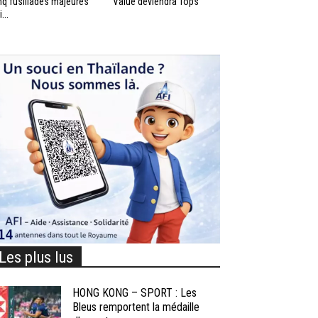
nq fusillades majeures
Value deviendra Tops
...
Les plus lus
HONG KONG – SPORT : Les
Bleus remportent la médaille