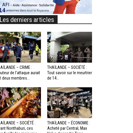
Les derniers articles
AÏLANDE – CRIME :
THAÏLANDE – SOCIÉTÉ :
auteur de l’attaque aurait
Tout savoir sur le meurtrier
é deux membres...
de 14...
AÏLANDE – SOCIÉTÉ :
THAÏLANDE – ÉCONOMIE :
ant Nonthaburi, ces
Acheté par Central, Max