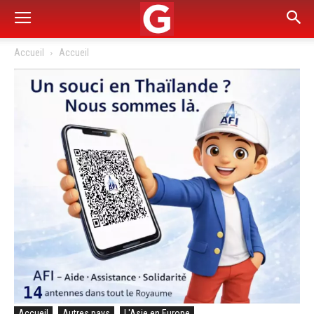
Accueil
Accueil
Accueil
Autres pays
L'Asie en Europe