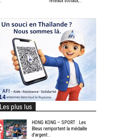
..
réseaux sociaux,...
Les plus lus
HONG KONG – SPORT : Les
Bleus remportent la médaille
d’argent...