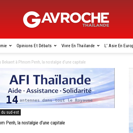
omie
Opinions Et Débats
Vivre En Thaïlande
L’ Asie En Euro
Gavroche
ekaert à Phnom Penh, la nostalgie d’une capitale
Thaïlande
e du sud-est
Penh, la nostalgie d’une capitale