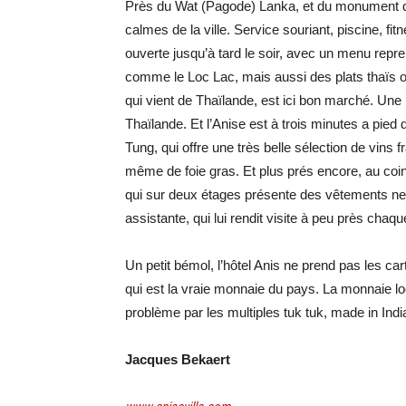
Près du Wat (Pagode) Lanka, et du monument de
calmes de la ville. Service souriant, piscine, fit
ouverte jusqu’à tard le soir, avec un menu repr
comme le Loc Lac, mais aussi des plats thaïs ou 
qui vient de Thaïlande, est ici bon marché. Une
Thaïlande. Et l’Anise est à trois minutes a pie
Tung, qui offre une très belle sélection de vins 
même de foie gras. Et plus prés encore, au coin
qui sur deux étages présente des vêtements neuf
assistante, qui lui rendit visite à peu près chaque
Un petit bémol, l’hôtel Anis ne prend pas les ca
qui est la vraie monnaie du pays. La monnaie loc
problème par les multiples tuk tuk, made in Indi
Jacques Bekaert