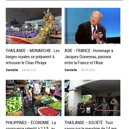
THAÏLANDE – MONARCHIE : Les
ASIE – FRANCE : Hommage à
barges royales se préparent à
Jacques Gravereau, passeur
retrouver le Chao Phraya
entre la France et l’Asie
-
-
Gavroche
08/08/2026
Gavroche
08/08/2026
PHILIPPINES – ÉCONOMIE : La
THAÏLANDE – SOCIÉTÉ : Tout
croissance ralentit à 2,3 %, au
savoir sur le meurtrier de 14 ans,