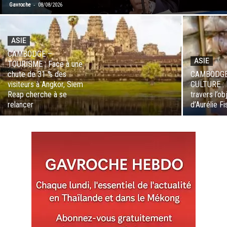
-
Gavroche
08/08/2026
ASIE
CAMBODGE –
ASIE
TOURISME : Face à une
chute de 31 % des
CAMBODGE
visiteurs à Angkor, Siem
CULTURE : 
Reap cherche à se
travers l’ob
relancer
d’Aurélie F