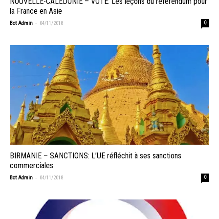
NOUVELLE-CALÉDONIE – VOTE: Les leçons du référendum pour
la France en Asie
-
Bot Admin
04/11/2018
0
BIRMANIE – SANCTIONS: L’UE réfléchit à ses sanctions
commerciales
-
Bot Admin
04/11/2018
0