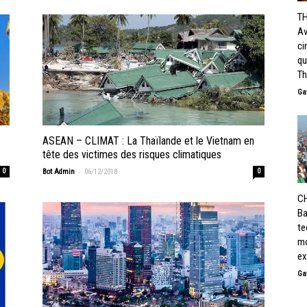
TH
Av
ci
qu
Th
Ga
ASEAN – CLIMAT : La Thaïlande et le Vietnam en
tête des victimes des risques climatiques
-
0
Bot Admin
06/12/2018
0
CH
Ba
te
mo
ex
Ga