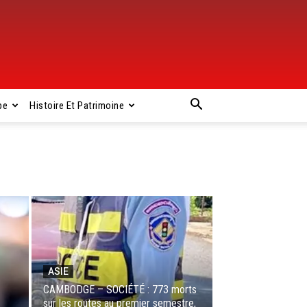
pe
Histoire Et Patrimoine
ASIE
CAMBODGE – SOCIÉTÉ : 773 morts
sur les routes au premier semestre,