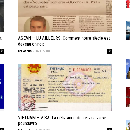
x
ASEAN – LU AILLEURS: Comment notre siècle est
devenu chinois
-
0
Bot Admin
16/11/2018
0
VIETNAM – VISA: La délivrance des e-visa va se
poursuivre