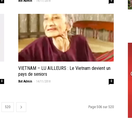
-
0
Bot Admin
14/11/2018
0
VIETNAM – LU AILLEURS : Le Vietnam devient un
pays de seniors
-
0
Bot Admin
14/11/2018
0
520
Page 506 sur 520