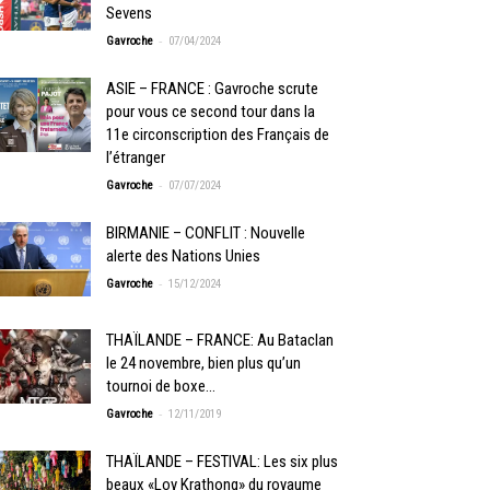
Sevens
-
Gavroche
07/04/2024
ASIE – FRANCE : Gavroche scrute
pour vous ce second tour dans la
11e circonscription des Français de
l’étranger
-
Gavroche
07/07/2024
BIRMANIE – CONFLIT : Nouvelle
alerte des Nations Unies
-
Gavroche
15/12/2024
THAÏLANDE – FRANCE: Au Bataclan
le 24 novembre, bien plus qu’un
tournoi de boxe…
-
Gavroche
12/11/2019
THAÏLANDE – FESTIVAL: Les six plus
beaux «Loy Krathong» du royaume