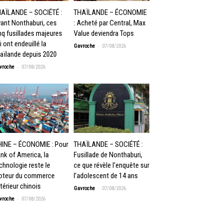
AÏLANDE – SOCIÉTÉ :
THAÏLANDE – ÉCONOMIE
ant Nonthaburi, ces
: Acheté par Central, Max
nq fusillades majeures
Value deviendra Tops
i ont endeuillé la
-
Gavroche
07/08/2026
aïlande depuis 2020
-
vroche
07/08/2026
INE – ÉCONOMIE : Pour
THAÏLANDE – SOCIÉTÉ :
nk of America, la
Fusillade de Nonthaburi,
chnologie reste le
ce que révèle l’enquête sur
teur du commerce
l’adolescent de 14 ans
térieur chinois
-
Gavroche
07/08/2026
-
vroche
07/08/2026