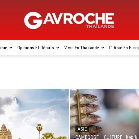
omie
Opinions Et Débats
Vivre En Thaïlande
L’ Asie En Euro
Gavroche
Thaïlande
ASIE
CAMBODGE – CULTURE : Kep à