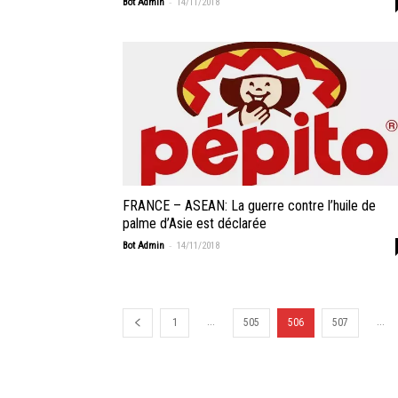
-
Bot Admin
14/11/2018
FRANCE – ASEAN: La guerre contre l’huile de
palme d’Asie est déclarée
-
Bot Admin
14/11/2018
...
...
1
505
506
507