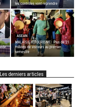
r
les contrôles vont reprendre
ASEAN
MALAISIE – TOURISME : Plus de 21
ande
millions de visiteurs au premier
semestre
Les derniers articles