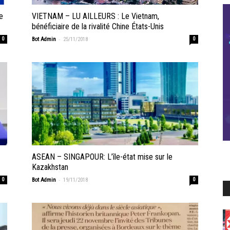
e
VIETNAM – LU AILLEURS : Le Vietnam,
bénéficiaire de la rivalité Chine États-Unis
-
0
Bot Admin
25/11/2018
0
ASEAN – SINGAPOUR: L’île-état mise sur le
Kazakhstan
-
0
Bot Admin
19/11/2018
0