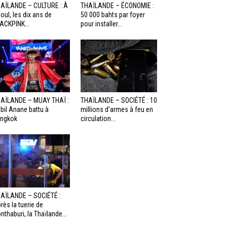
AÏLANDE – CULTURE : À
THAÏLANDE – ÉCONOMIE :
oul, les dix ans de
50 000 bahts par foyer
ACKPINK...
pour installer...
AÏLANDE – MUAY THAÏ :
THAÏLANDE – SOCIÉTÉ : 10
bil Anane battu à
millions d’armes à feu en
ngkok
circulation...
AÏLANDE – SOCIÉTÉ :
rès la tuerie de
nthaburi, la Thaïlande...