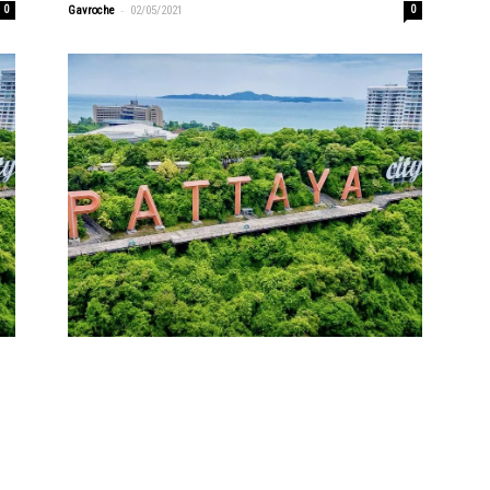
-
0
Gavroche
02/05/2021
0