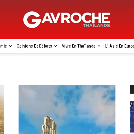
omie
Opinions Et Débats
Vivre En Thaïlande
L’ Asie En Euro
Gavroche
Thaïlande