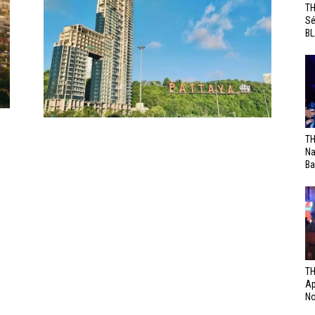
TH
Sé
BL
TH
Na
Ba
TH
Ap
No