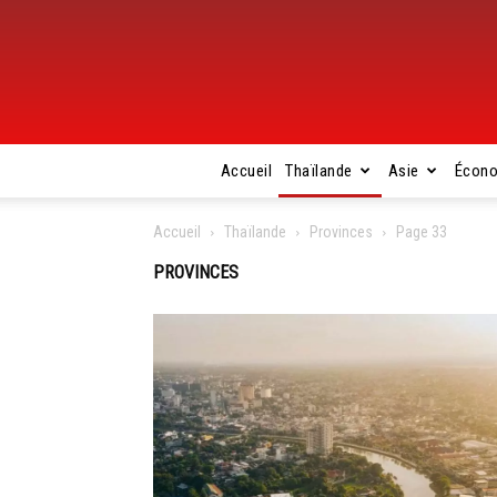
Accueil
Thaïlande
Asie
Écon
Accueil
Thaïlande
Provinces
Page 33
PROVINCES