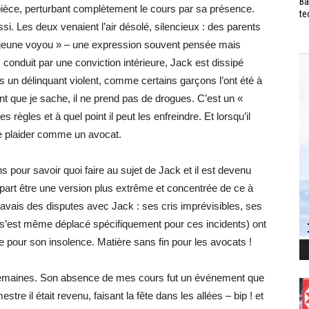
Ba
pièce, perturbant complètement le cours par sa présence.
te
i. Les deux venaient l’air désolé, silencieux : des parents
 « jeune voyou » – une expression souvent pensée mais
 conduit par une conviction intérieure, Jack est dissipé
 un délinquant violent, comme certains garçons l’ont été à
nt que je sache, il ne prend pas de drogues. C’est un «
s règles et à quel point il peut les enfreindre. Et lorsqu’il
e de plaider comme un avocat.
 pour savoir quoi faire au sujet de Jack et il est devenu
 à part être une version plus extrême et concentrée de ce à
avais des disputes avec Jack : ses cris imprévisibles, ses
e s’est même déplacé spécifiquement pour ces incidents) ont
re pour son insolence. Matière sans fin pour les avocats !
s semaines. Son absence de mes cours fut un événement que
stre il était revenu, faisant la fête dans les allées – bip ! et