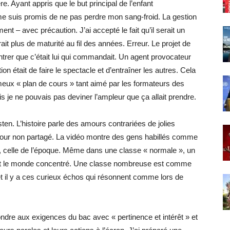
e. Ayant appris que le but principal de l’enfant
 me suis promis de ne pas perdre mon sang-froid. La gestion
ment – avec précaution. J’ai accepté le fait qu’il serait un
it plus de maturité au fil des années. Erreur. Le projet de
trer que c’était lui qui commandait. Un agent provocateur
n était de faire le spectacle et d’entraîner les autres. Cela
 fameux « plan de cours » tant aimé par les formateurs des
is je ne pouvais pas deviner l’ampleur que ça allait prendre.
en. L’histoire parle des amours contrariées de jolies
mour non partagé. La vidéo montre des gens habillés comme
r, celle de l’époque. Même dans une classe « normale », un
 tout le monde concentré. Une classe nombreuse est comme
e et il y a ces curieux échos qui résonnent comme lors de
dre aux exigences du bac avec « pertinence et intérêt » et