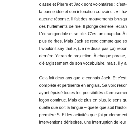
classe et Pierre et Jack sont volontaires : c’est-
la bonne idée et son intonation convainc : « I ha
aucune réponse. Il fait des mouvements brusques
des hurlements de rire. Il plonge derrière l’écr
L’écran gondole et se plie. C’est un coup dur. À c
plus de rires. Mais Jack se rend compte que son
I wouldn’t say that », (Je ne dirais pas ça) rép
derrière l’écran de projection. À chaque phrase,
d’élargissement de son vocabulaire, mais, il y a
Cela fait deux ans que je connais Jack. Et c’est
complète et pertinente en anglais. Sa voix réso
ayant épuisé toutes les possibilités d’amuseme
leçon continue. Mais de plus en plus, je sens que
quelle que soit la langue – quelle que soit l’his
première S. Et les activités que j’ai prudemmen
interventions dérisoires, une interruption de leur