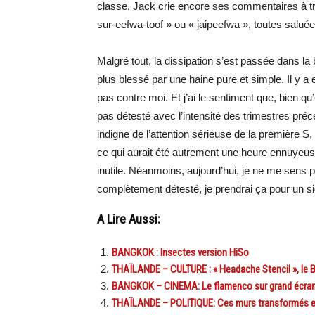
classe. Jack crie encore ses commentaires à tr
sur-eefwa-toof » ou « jaipeefwa », toutes salu
Malgré tout, la dissipation s’est passée dans la
plus blessé par une haine pure et simple. Il y a
pas contre moi. Et j’ai le sentiment que, bien qu
pas détesté avec l’intensité des trimestres pré
indigne de l’attention sérieuse de la première S
ce qui aurait été autrement une heure ennuyeus
inutile. Néanmoins, aujourd’hui, je ne me sens p
complètement détesté, je prendrai ça pour un s
A Lire Aussi:
BANGKOK : Insectes version HiSo
THAÏLANDE – CULTURE : « Headache Stencil », le B
BANGKOK – CINEMA: Le flamenco sur grand écran, 
THAÏLANDE – POLITIQUE: Ces murs transformés en