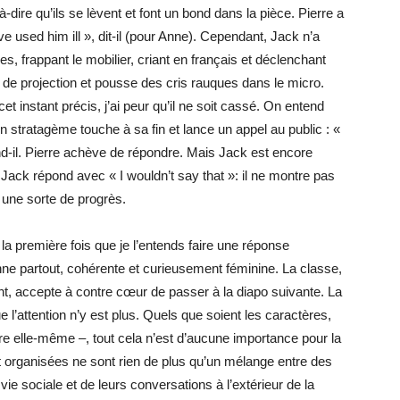
à-dire qu’ils se lèvent et font un bond dans la pièce. Pierre a
ve used him ill », dit-il (pour Anne). Cependant, Jack n’a
, frappant le mobilier, criant en français et déclenchant
an de projection et pousse des cris rauques dans le micro.
et instant précis, j’ai peur qu’il ne soit cassé. On entend
 stratagème touche à sa fin et lance un appel au public : «
ond-il. Pierre achève de répondre. Mais Jack est encore
 Jack répond avec « I wouldn’t say that »: il ne montre pas
 une sorte de progrès.
 la première fois que je l’entends faire une réponse
nne partout, cohérente et curieusement féminine. La classe,
nt, accepte à contre cœur de passer à la diapo suivante. La
 l’attention n’y est plus. Quels que soient les caractères,
toire elle-même –, tout cela n’est d’aucune importance pour la
t organisées ne sont rien de plus qu’un mélange entre des
 vie sociale et de leurs conversations à l’extérieur de la