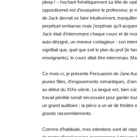
pleep ! – hochant frénétiquement sa tête de vipèr
oppositionnel est d’exaspérer le professeur, je
de Jack devrait se faire intuitivement, tranquille
perpétuel embarras mais j’espérais qu’il acquerra
Jack était d’interrompre chaque cours et de mon
auto-désigné, un meneur contagieux : son intentio
signifiait que, quel que soit le plan du prof (le
enseignants), le cours allait être interrompu. Ma
Ce mois-ci, je présente Persuasion de Jane Aust
jeunes filles, d’engouements romantiques, d’a
au début du XIXe siècle. La langue est, bien sû
travail pénible serait nécessaire pour garder
un grand auditoire ; la pièce a un air de théâtr
grands rassemblements.
Comme d’habitude, mes intentions sont de répon