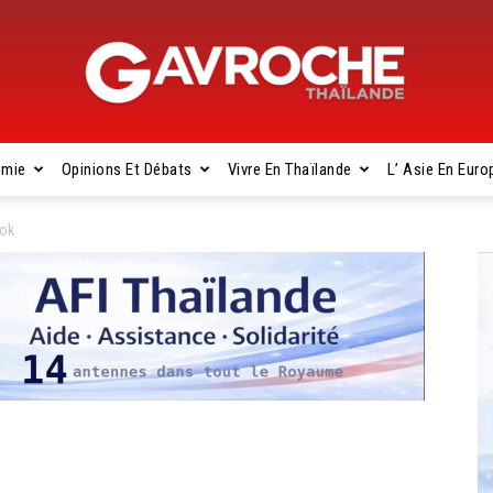
omie
Opinions Et Débats
Vivre En Thaïlande
L’ Asie En Euro
Gavroche
kok
Thaïlande