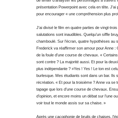
de tenter d’analyser les personnages à travers le
présentation Powerpoint avec cela en tête. J’ai 
pour encourager « une compréhension plus prof
J’ai divisé le film en quatre parties de vingt-t
salutations sont inaudibles. Quelqu’un siffle br
chamboulé. Sur l’écran, quatre hypothèses au su
Frederick va réaffirmer son amour pour Anne : 
de la foule d’une course de chevaux. « Certains
sont contre ? La majorité aussi. Et pour la deu
plus indépendante ? »Yes ! Yes ! Le ton est celui
burlesque. Mes étudiants sont dans un bar. Ils s
récréation. « Et pour la troisième ? Anne va se to
tapage que lors d’une course de chevaux. Ensu
d’opinion, et encore moins un débat sur l’une ou
voir tout le monde assis sur sa chaise. »
Après une cacophonie de bruits de chaises, l’