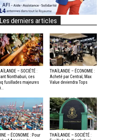
Les derniers articles
AÏLANDE – SOCIÉTÉ :
THAÏLANDE – ÉCONOMIE :
ant Nonthaburi, ces
Acheté par Central, Max
nq fusillades majeures
Value deviendra Tops
...
INE – ÉCONOMIE : Pour
THAÏLANDE – SOCIÉTÉ :