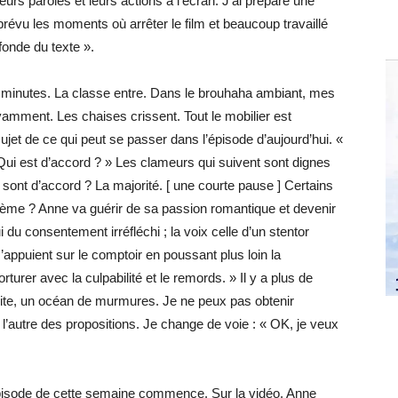
urs paroles et leurs actions à l’écran. J’ai préparé une
prévu les moments où arrêter le film et beaucoup travaillé
onde du texte ».
rois minutes. La classe entre. Dans le brouhaha ambiant, mes
uyamment. Les chaises crissent. Tout le mobilier est
jet de ce qui peut se passer dans l’épisode d’aujourd’hui. «
Qui est d’accord ? » Les clameurs qui suivent sont dignes
 sont d’accord ? La majorité. [ une courte pause ] Certains
xième ? Anne va guérir de sa passion romantique et devenir
 du consentement irréfléchi ; la voix celle d’un stentor
’appuient sur le comptoir en poussant plus loin la
rturer avec la culpabilité et le remords. » Il y a plus de
ite, un océan de murmures. Je ne peux pas obtenir
 l’autre des propositions. Je change de voie : « OK, je veux
épisode de cette semaine commence. Sur la vidéo, Anne