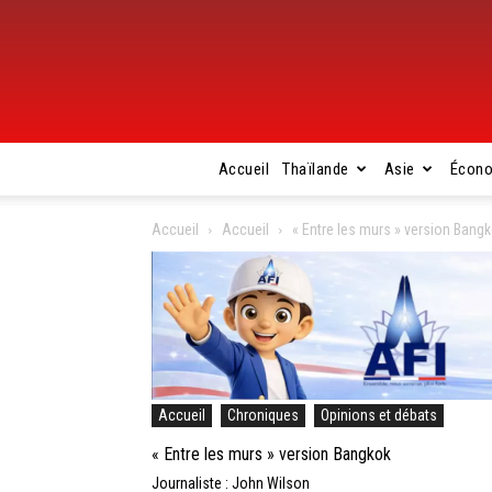
Accueil
Thaïlande
Asie
Écon
Accueil
Accueil
« Entre les murs » version Bang
Accueil
Chroniques
Opinions et débats
« Entre les murs » version Bangkok
Journaliste : John Wilson