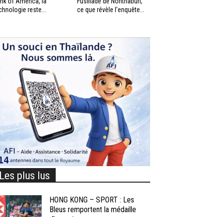
nk of America, la
Fusillade de Nonthaburi,
chnologie reste...
ce que révèle l’enquête...
Les plus lus
HONG KONG – SPORT : Les
Bleus remportent la médaille