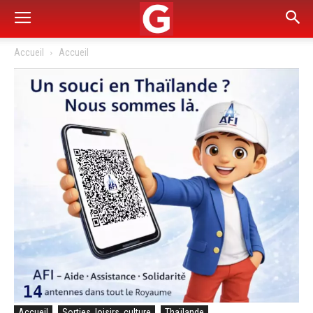
Accueil
Accueil
Accueil
Sorties, loisirs, culture
Thaïlande